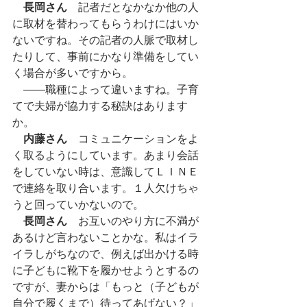
長岡さん
　記者だとなかなか他の人
に取材を替わってもらうわけにはいか
ないですね。その記者の人脈で取材し
たりして、事前にかなり準備をしてい
く場合が多いですから。
　――職種によって違いますね。子育
てで夫婦が協力する秘訣はあります
か。
内藤さん
　コミュニケーションをよ
く取るようにしています。あまり会話
をしていない時は、意識してＬＩＮＥ
で連絡を取り合います。１人欠けちゃ
うと回っていかないので。
長岡さん
　お互いのやり方に不満が
あるけど言わないことかな。私はイラ
イラしがちなので、例えば出かける時
に子どもに靴下を履かせようとするの
ですが、妻からは「もっと（子どもが
自分で履くまで）待ってあげない？」