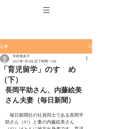
記事
中村美奈子
2021年1月3日
読了時間: 10分
「育児留学」のすゝめ
（下）
長岡平助さん、内藤絵美
さん夫妻（毎日新聞）
　毎日新聞社の社員同士である長岡平
助さん（41）と妻の内藤絵美さん
（41）はともに地方出身者です。育児