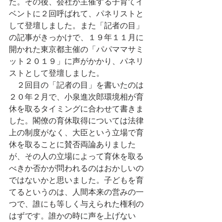
た。その後、会社が主催する子育てイ
ベントに２回呼ばれて、パネリストと
して登壇しました。また「記者の目」
の記事がきっかけで、１９年１１月に
開かれた東京都主催の「パパママサミ
ット２０１９」に声がかかり、パネリ
ストとして登壇しました。
　２回目の「記者の目」を書いたのは
２０年２月で、小泉進次郎環境相が育
休を取るタイミングに合わせて書きま
した。閣僚の育休取得については法律
上の制度がなく、大臣という立場で育
休を取ることに賛否両論ありました
が、その人の立場によって育休を取る
べきか否かが問われるのはおかしいの
ではないかと思いました。子どもを育
てるというのは、人間本来の営みの一
つで、誰にも等しく与えられた権利の
はずです。誰かの時に声を上げない