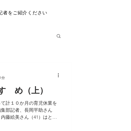
記者をご紹介ください
1分
すゝめ（上）
って計１０か月の育児休業を
編集部記者、長岡平助さん
、内藤絵美さん（41）はとも
を抱える日々について、二人