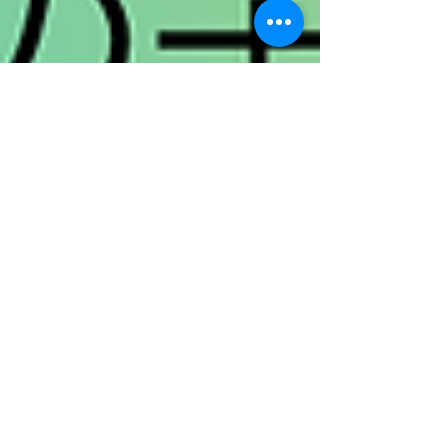
も可能です。 細谷啓史さん（共同通信社） わ
が家の主力選手は交代していくわけですから、
主力となる選手には気持ちよく打席に立っても
らいたい、彼女に頑張ってもらわないと、とい
う気持ちでした。 （細谷さんの記事はこちら。
妻の比嘉杏里さんのコメントはこちら） （プロ
フィール） 1965年生まれ。1990年、共同通信
社に入社。釧路支局、福