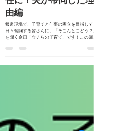
任に！夫が帯同した理
由編
報道現場で、子育てと仕事の両立を目指して
日々奮闘する皆さんに、「そこんとこどう？」
を聞く企画「ウチらの子育て」です！この回で
は、報道実務者『あるある』の転勤のなかで
も、特に配偶者の海外赴任を取り上げます。記
事は2回続きで、その①では妻が海外赴任にな
ったとき、「帯同する」と選択した夫にその理
由を聞きました。それぞれの経験と知恵が、読
んでくださったあなたの参考になれば幸いで
す。（聞き手・川口敦子＝フリーランス） 追
記：2026年8月5日、記事を追加しました。
【この回では、次の皆さんの記事を読むことが
できます】 （記事はこちら）をクリックする
と、それぞれの記者の記事に飛びます。スクロ
ールしていって、全員の記事を通して読むこと