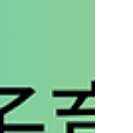
子＝フリーランス） 追記：2026年8月5日、
記事を追加しました。 【この回では、次の
皆さんの記事を読むことができます】 （記
事はこちら）をクリックすると、それぞれの
記者の記事に飛びます。スクロールしていっ
て、全員の記事を通して読むことも可能で
す。 細谷啓史さん（共同通信社） 渡米はよ
くよく考えたうえでの決断でしたが、それで
も「養われている感」には、想像していた以
上にストレスを感じました。 （細谷さんの
記事はこちら。妻の比嘉杏里さんのコメント
はこちら） （プロフィール） 1965年生ま
れ。1990年、共同通信社に入社。釧路支局、
福島支局などを経て1997年か