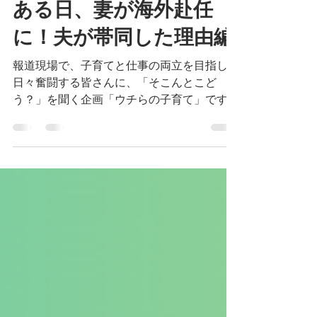
【8/5更新】海外帯同編①
ある日、妻が海外赴任
に！夫が帯同した理由編
報道現場で、子育てと仕事の両立を目指して
日々奮闘する皆さんに、「そこんとこど
う？」を聞く企画「ウチらの子育て」です！
この回では、報道実務者『あるある』の転勤
のなかでも、特に配偶者の海外赴任を取り上
げます。記事は2回続きで、その①では妻が
海外赴任になったとき、「帯同する」と選択
した夫にその理由を聞きました。それぞれの
経験と知恵が、読んでくださったあなたの参
考になれば幸いです。（聞き手・川口敦子＝
フリーランス） 追記：2026年8月5日、記事
を追加しました。 【この回では、次の皆さ
んの記事を読むことができます】 （記事は
こちら）をクリックすると、それぞれの記者