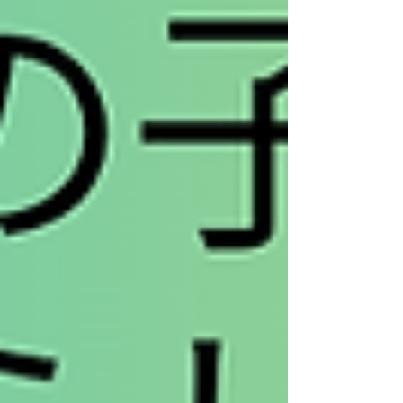
の記事に飛びます。スクロールしていって、
全員の記事を通して読むことも可能です。
細谷啓史さん（共同通信社） わが家の主力
選手は交代していくわけですから、主力とな
る選手には気持ちよく打席に立ってもらいた
い、彼女に頑張ってもらわないと、という気
持ちでした。 （細谷さんの記事はこちら。
妻の比嘉杏里さんのコメントはこちら）
（プロフィール） 1965年生まれ。1990年、
共同通信社に入社。釧路支局、福