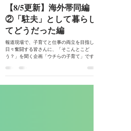
川口敦子
5月27日
読了時間: 16分
【8/5更新】海外帯同編
②「駐夫」として暮らし
てどうだった編
報道現場で、子育てと仕事の両立を目指して
日々奮闘する皆さんに、「そこんとこど
う？」を聞く企画「ウチらの子育て」です！
この回では、報道実務者『あるある』の転勤
のうち、特に海外赴任を取り上げます。記事
は2回続きで、その②では夫が妻の海外赴任
に帯同し、「駐夫」として暮らしてみたら
「実際どうだった？」と聞きました。それぞ
れの経験と知恵が、読んでくださったあなた
の参考になれば幸いです。（聞き手・川口敦